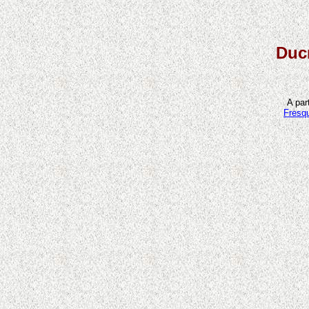
Duc
A part
Fresqu